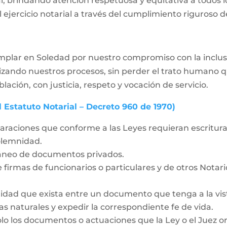
 brindando atención respetuosa y equitativa a todos lo
 ejercicio notarial a través del cumplimiento riguroso de
plar en Soledad por nuestro compromiso con la inclusió
nizando nuestros procesos, sin perder el trato humano 
blación, con justicia, respeto y vocación de servicio.
l Estatuto Notarial – Decreto 960 de 1970)
laraciones que conforme a las Leyes requieran escritura 
solemnidad.
táneo de documentos privados.
 firmas de funcionarios o particulares y de otros Notar
idad que exista entre un documento que tenga a la vista
as naturales y expedir la correspondiente fe de vida.
olo los documentos o actuaciones que la Ley o el Juez o