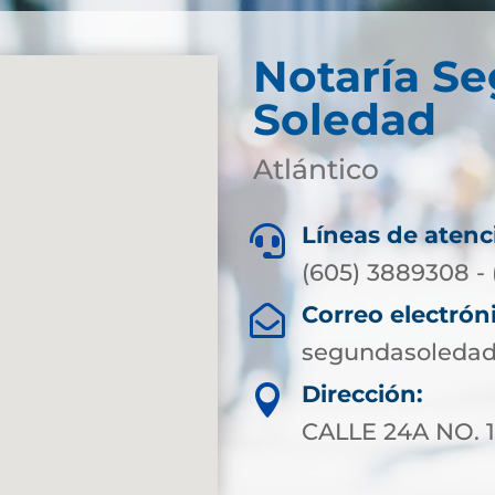
Notaría S
Soledad
Atlántico
Líneas de atenc

(605) 3889308 - 
Correo electrón

segundasoledad
Dirección:

CALLE 24A NO. 