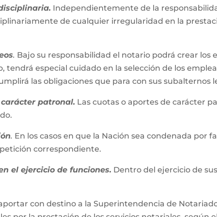
isciplinaria.
Independientemente de la responsabilidad
iplinariamente de cualquier irregularidad en la presta
eos
.
Bajo su responsabilidad el notario podrá crear los 
, tendrá especial cuidado en la selección de los emplead
plirá las obligaciones que para con sus subalternos l
carácter patronal.
Las cuotas o aportes de carácter pa
ado.
ión
.
En los casos en que la Nación sea condenada por fall
repetición correspondiente.
n el ejercicio de funciones.
Dentro del ejercicio de su
aportar con destino a la Superintendencia de Notariado 
es por la prestación de los servicios notariales, según e