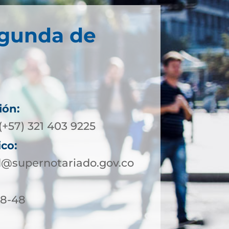
egunda de
ión:
(+57) 321 403 9225
ico:
@supernotariado.gov.co
18-48