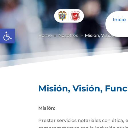
Inicio
Abrir barra de herramientas
Home
Nosotros
Misión, Visión, Fun
9
9
Misión, Visión, Fun
Misión:
Prestar servicios notariales con ética,