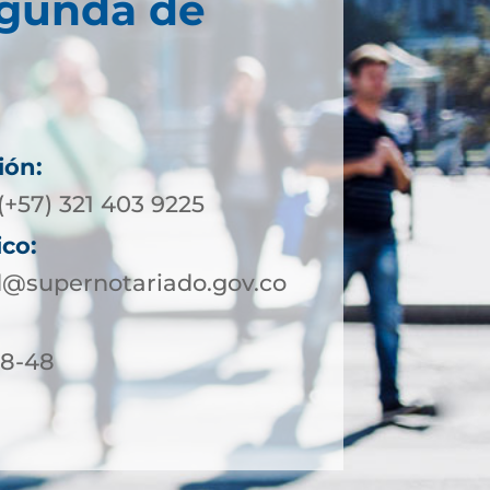
egunda de
ión:
(+57) 321 403 9225
ico:
@supernotariado.gov.co
18-48