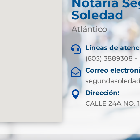
Notaría S
Soledad
Atlántico
Líneas de atenc

(605) 3889308 - 
Correo electrón

segundasoledad
Dirección:

CALLE 24A NO. 