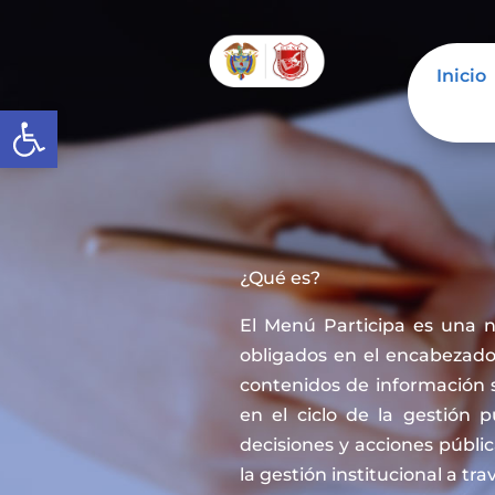
Inicio
Abrir barra de herramientas
¿Qué es?
El Menú Participa es una 
obligados en el encabezado 
contenidos de información 
en el ciclo de la gestión 
decisiones y acciones públi
la gestión institucional a tra