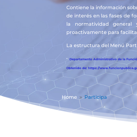
Contiene la información sobr
de interés en las fases de f
la normatividad general 
proactivamente para facilitar
La estructura del Menú Parti
*
Departamento Administrativo de la Función
Obtenido de: https://www.funcionpublica.
Home
Participa
9