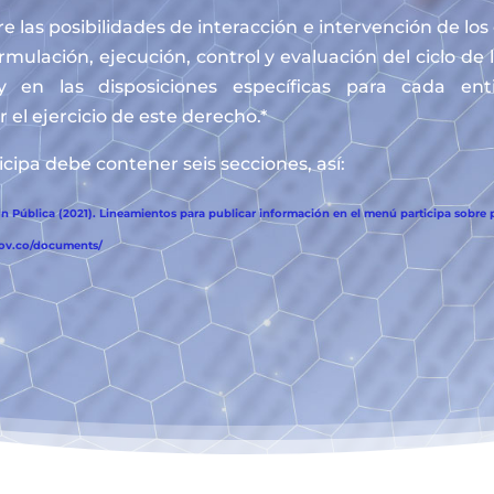
e las posibilidades de interacción e intervención de lo
ormulación, ejecución, control y evaluación del ciclo de 
y en las disposiciones específicas para cada en
 el ejercicio de este derecho.*
cipa debe contener seis secciones, así:
 Pública (2021). Lineamientos para publicar información en el menú participa sobre p
gov.co/documents/