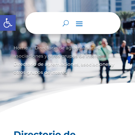
Abrir barra de herramientas
Home
Directorio de agremiaciones,
9
asociaciones y otros grupos de interés
9
Directorio de agremiaciones, asociaciones y
otros grupos de interés
Directorio de