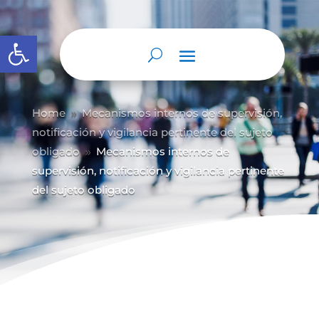
Abrir barra de herramientas
Home
Mecanismos internos de supervisión,
9
notificación y vigilancia pertinente del sujeto
obligado
Mecanismos internos de
9
supervisión, notificación y vigilancia pertinente
del sujeto obligado