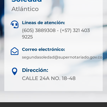
Atlántico
Líneas de atención:

(605) 3889308 - (+57) 321 403
9225
Correo electrónico:

segundasoledad@supernotariado.gov.co
Dirección:

CALLE 24A NO. 18-48