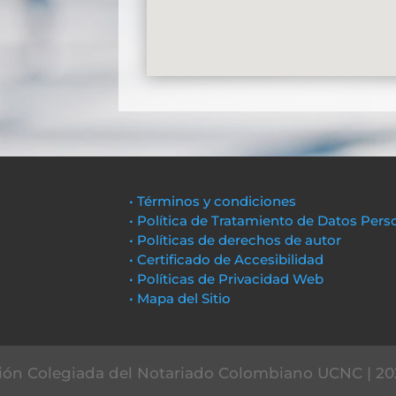
• Términos y condiciones
• Política de Tratamiento de Datos Pers
• Políticas de derechos de autor
• Certificado de Accesibilidad
• Políticas de Privacidad Web
• Mapa del Sitio
ón Colegiada del Notariado Colombiano UCNC | 20