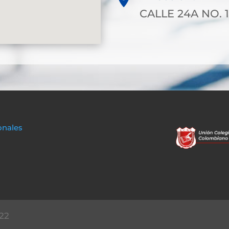
CALLE 24A NO. 
onales
22