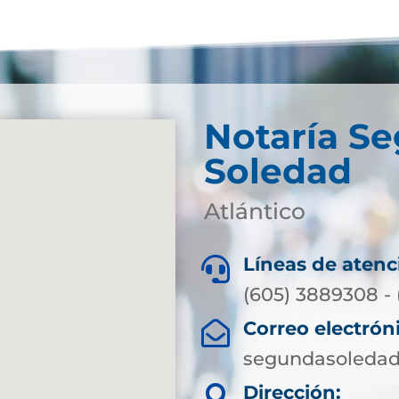
Notaría S
Soledad
Atlántico
Líneas de atenc

(605) 3889308 - 
Correo electrón

segundasoledad
Dirección:
