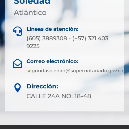
Soledad
Atlántico
Líneas de atención:

(605) 3889308 - (+57) 321 403
9225
Correo electrónico:

segundasoledad@supernotariado.gov.co
Dirección:

CALLE 24A NO. 18-48