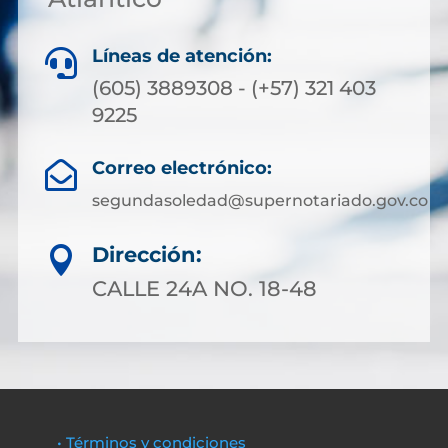
Líneas de atención:

(605) 3889308 - (+57) 321 403
9225
Correo electrónico:

segundasoledad@supernotariado.gov.co
Dirección:

CALLE 24A NO. 18-48
• Términos y condiciones