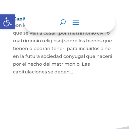
Abrir barra de herramientas
Capitulaciones Matrimoniales
Son los acuerdos que hacen las personas
que se van a casar (por matrimonio civil o
matrimonio religioso) sobre los bienes que
tienen o podrán tener, para incluirlos o no
en la futura sociedad conyugal que nacerá
por el hecho del matrimonio. Las
capitulaciones se deben...