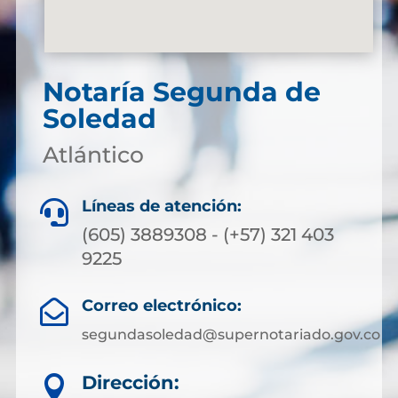
Notaría Segunda de
Soledad
Atlántico
Líneas de atención:

(605) 3889308 - (+57) 321 403
9225
Correo electrónico:

segundasoledad@supernotariado.gov.co
Dirección:
