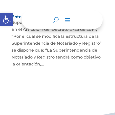
Abrir barra de herramientas
Entes y autoridades que lo vigilan
Superintendencia de Notariado y Registro
En el Artículo 4 del Decreto 2723 de 2014,
“Por el cual se modifica la estructura de la
Superintendencia de Notariado y Registro”
se dispone que: “La Superintendencia de
Notariado y Registro tendrá como objetivo
la orientación,...