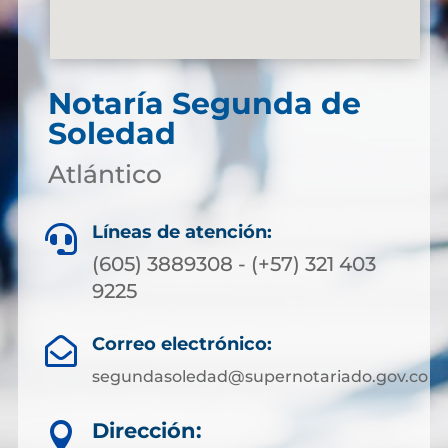
Notaría Segunda de
Soledad
Atlántico
Líneas de atención:

(605) 3889308 - (+57) 321 403
9225
Correo electrónico:

segundasoledad@supernotariado.gov.co
Dirección:
