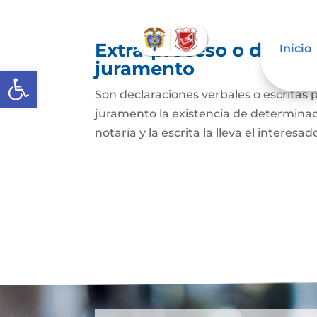
Extra-proceso o declar
Inicio
juramento
Abrir barra de herramientas
Son declaraciones verbales o escritas 
juramento la existencia de determinado
notaría y la escrita la lleva el interesa