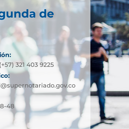
egunda de
ión:
(+57) 321 403 9225
ico:
@supernotariado.gov.co
18-48