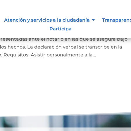
ación bajo la gravedad de
Atención y servicios a la ciudadanía
Transparen
Participa
presentadas ante el notario en las que se asegura bajo
s hechos. La declaración verbal se transcribe en la
do. Requisitos: Asistir personalmente a la...