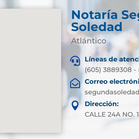
Notaría S
Soledad
Atlántico
Líneas de atenc

(605) 3889308 - 
Correo electrón

segundasoledad
Dirección:

CALLE 24A NO. 