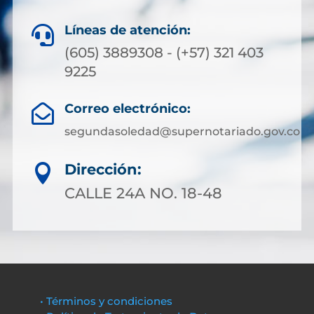
Líneas de atención:

(605) 3889308 - (+57) 321 403
9225
Correo electrónico:

segundasoledad@supernotariado.gov.co
Dirección:

CALLE 24A NO. 18-48
• Términos y condiciones