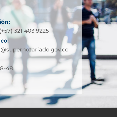
ión:
(+57) 321 403 9225
ico:
@supernotariado.gov.co
18-48