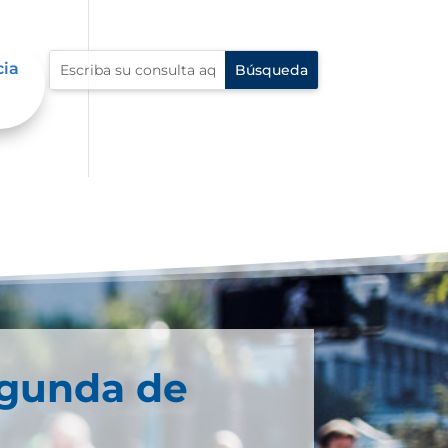
cia
egunda de