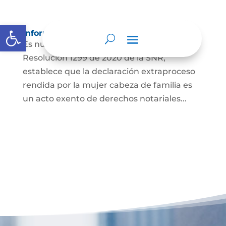
Abrir barra de herramientas
Información para Mujeres.
Es nuestro deber informar que La
Resolución 1299 de 2020 de la SNR,
establece que la declaración extraproceso
rendida por la mujer cabeza de familia es
un acto exento de derechos notariales...