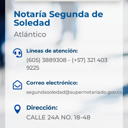
Notaría Segunda de
Soledad
Atlántico
Líneas de atención:

(605) 3889308 - (+57) 321 403
9225
Correo electrónico:

segundasoledad@supernotariado.gov.co
Dirección:

CALLE 24A NO. 18-48