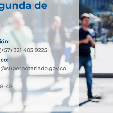
egunda de
ión:
(+57) 321 403 9225
ico:
@supernotariado.gov.co
18-48