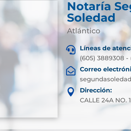
Notaría S
Soledad
Atlántico
Líneas de atenc

(605) 3889308 - 
Correo electrón

segundasoledad
Dirección:

CALLE 24A NO. 