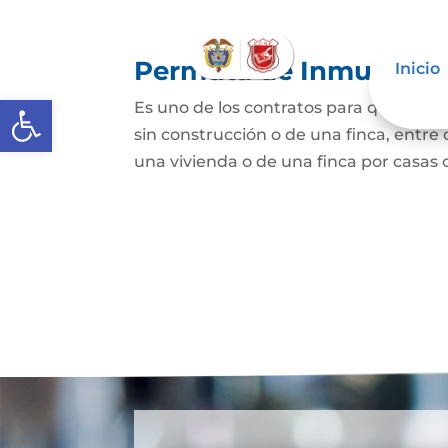
Permuta de Inmuebles
Inicio
Abrir barra de herramientas
Es uno de los contratos para que una p
sin construcción o de una finca, entre 
una vivienda o de una finca por casas o