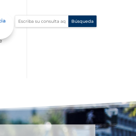
cia
e
e