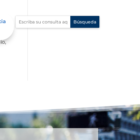
cia
io,