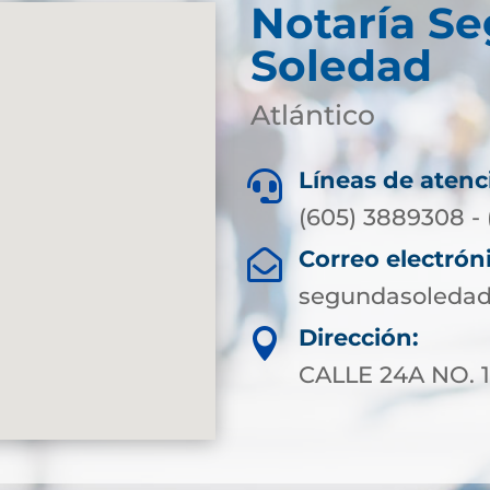
Notaría S
Soledad
Atlántico
Líneas de atenc

(605) 3889308 - 
Correo electrón

segundasoledad
Dirección:

CALLE 24A NO. 