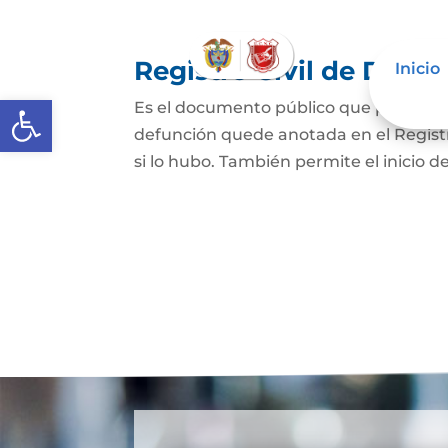
Registro Civil de Defu
Inicio
Abrir barra de herramientas
Es el documento público que prueba el
defunción quede anotada en el Registro
si lo hubo. También permite el inicio de