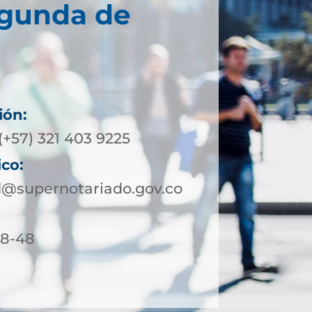
egunda de
ión:
(+57) 321 403 9225
ico:
@supernotariado.gov.co
18-48